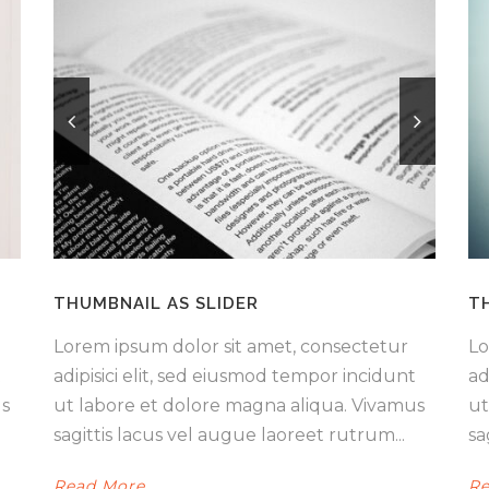
THUMBNAIL AS SLIDER
T
Lorem ipsum dolor sit amet, consectetur
Lo
t
adipisici elit, sed eiusmod tempor incidunt
ad
us
ut labore et dolore magna aliqua. Vivamus
ut
sagittis lacus vel augue laoreet rutrum...
sa
Read More
Re